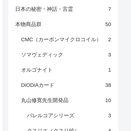
日本の秘密・神話・言霊
7
本物商品群
50
CMC（カーボンマイクロコイル）
2
ソマヴェディック
3
オルゴナイト
1
DiODiAカード
38
丸山修寛先生開発品
10
バレルコアシリーズ
3
クスリエ（クスリ絵）
4