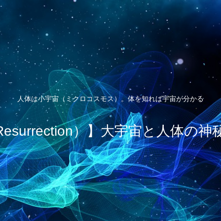
人体は小宇宙（ミクロコスモス）。体を知れば宇宙が分かる
esurrection）】大宇宙と人体の