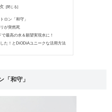
次
ストロン「和守」
ドリが突然死
ードで最高の水＆願望実現水に！
た！とDiODiAユニークな活用方法
ン「和守」