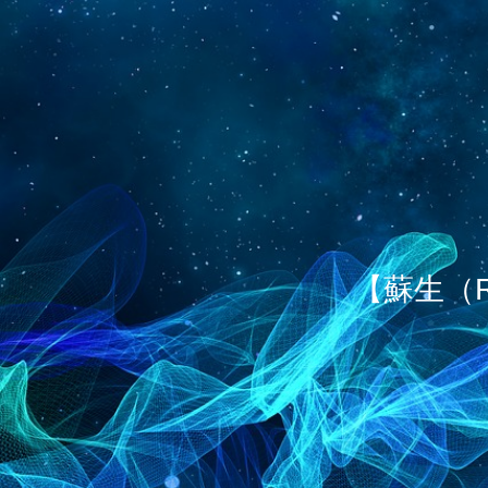
【蘇生（R