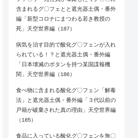
含まれるグ〇フェとと遮光器土偶・番外
編「新型コロナにまつわる若き教授の
死」天空世界編（187）
病気を治す目的で酸化グ〇フェンが入れ
られている！？と遮光器土偶・番外編
「日本壊滅のボタンを持つ某国諜報機
関」天空世界編（186）
食べ物に含まれる酸化グ〇フェン「解毒
法」と遮光器土偶・番外編「３代以前の
戸籍が破棄された真の理由」天空世界編
（185）
食品に入っている酸化グ〇フェンを無〇