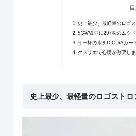
目
史上最少、最軽量のロゴ
5G実験中に297羽のムク
朝一杯の水をDiODiAカ
クスリエで心境が激変しまし
史上最少、最軽量のロゴストロ