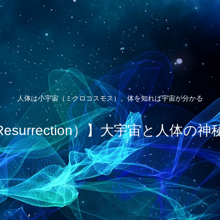
人体は小宇宙（ミクロコスモス）。体を知れば宇宙が分かる
esurrection）】大宇宙と人体の