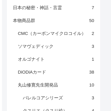
日本の秘密・神話・言霊
7
本物商品群
50
CMC（カーボンマイクロコイル）
2
ソマヴェディック
3
オルゴナイト
1
DiODiAカード
38
丸山修寛先生開発品
10
バレルコアシリーズ
3
クスリエ（クスリ絵）
4