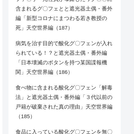
含まれるグ〇フェとと遮光器土偶・番外
編「新型コロナにまつわる若き教授の
死」天空世界編（187）
病気を治す目的で酸化グ〇フェンが入れ
られている！？と遮光器土偶・番外編
「日本壊滅のボタンを持つ某国諜報機
関」天空世界編（186）
食べ物に含まれる酸化グ〇フェン「解毒
法」と遮光器土偶・番外編「３代以前の
戸籍が破棄された真の理由」天空世界編
（185）
食品に入っている酸化グ〇フェンを無〇