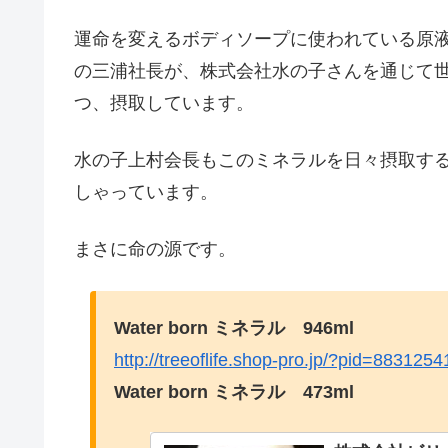
運命を変えるボディソープに使われている原液の
の三浦社長が、株式会社水の子さんを通じて
つ、摂取しています。
水の子上村会長もこのミネラルを日々摂取す
しゃっています。
まさに命の源です。
Water born ミネラル 946ml
http://treeoflife.shop-pro.jp/?pid=8831254
Water born ミネラル 473ml