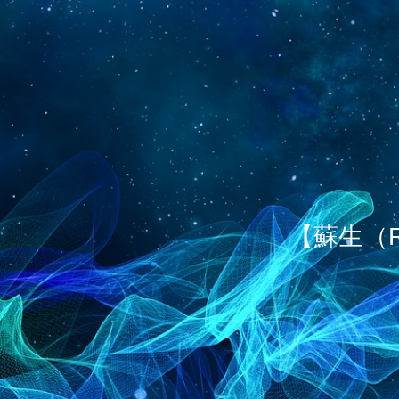
【蘇生（R