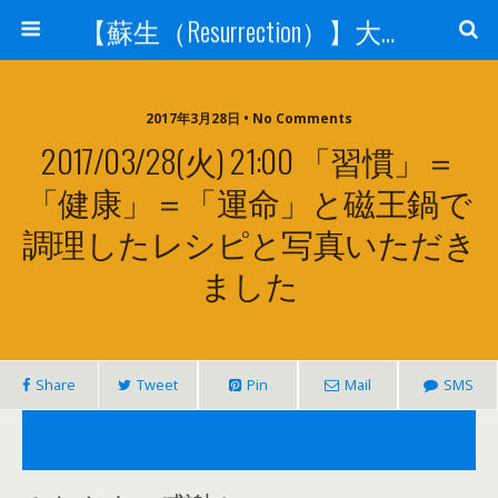
【蘇生（Resurrection）】大宇宙と人体の神秘を紐解く
2017年3月28日 • No Comments
2017/03/28(火) 21:00 「習慣」＝
「健康」＝「運命」と磁王鍋で
調理したレシピと写真いただき
ました
Share
Tweet
Pin
Mail
SMS