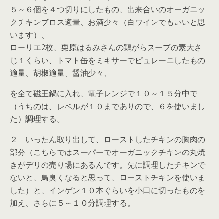
５～６個を４つ切りにしたもの、出来合いのオーガニッ
クチキンブロス適量、お酒少々（白ワインでもいいと思
います）、
ローリエ2枚、栗原はるみさんの鶏がらスープの素大さ
じ１くらい、トマト缶をミキサーでピュレーニしたもの
適量、胡椒適量、醤油少々、
を全て磁王鍋に入れ、電子レンジで１０～１５分中で
（うちのは、レベルが１０までありので、６を使いまし
た）調理する。
２ いったん取り出して、ローストしたチキンの胸肉の
部分（こちらではスーパーでオーガニックチキンの丸焼
きがデリの売り場にあるんです。先に調理したチキンで
ないと、鳥臭くなると思って、ローストチキンを使いま
した）と、インゲン１０本ぐらいを小口に切ったものを
加え、さらに５～１０分調理する。