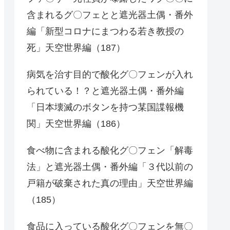
含まれるグ〇フェとと遮光器土偶・番外
編「新型コロナにまつわる若き教授の
死」天空世界編（187）
病気を治す目的で酸化グ〇フェンが入れ
られている！？と遮光器土偶・番外編
「日本壊滅のボタンを持つ某国諜報機
関」天空世界編（186）
食べ物に含まれる酸化グ〇フェン「解毒
法」と遮光器土偶・番外編「３代以前の
戸籍が破棄された真の理由」天空世界編
（185）
食品に入っている酸化グ〇フェンを無〇