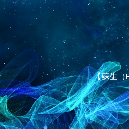
【蘇生（R