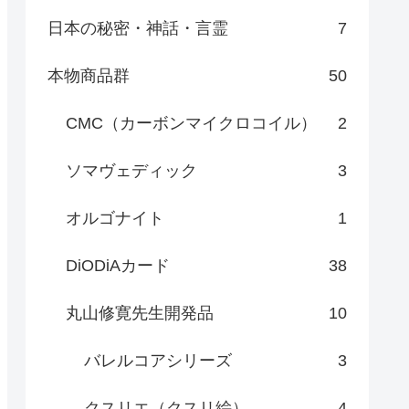
日本の秘密・神話・言霊
7
本物商品群
50
CMC（カーボンマイクロコイル）
2
ソマヴェディック
3
オルゴナイト
1
DiODiAカード
38
丸山修寛先生開発品
10
バレルコアシリーズ
3
クスリエ（クスリ絵）
4