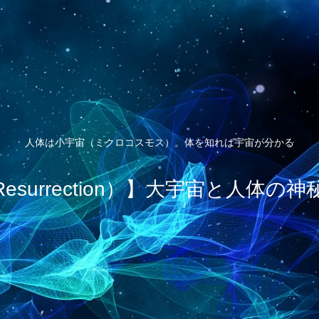
人体は小宇宙（ミクロコスモス）。体を知れば宇宙が分かる
esurrection）】大宇宙と人体の