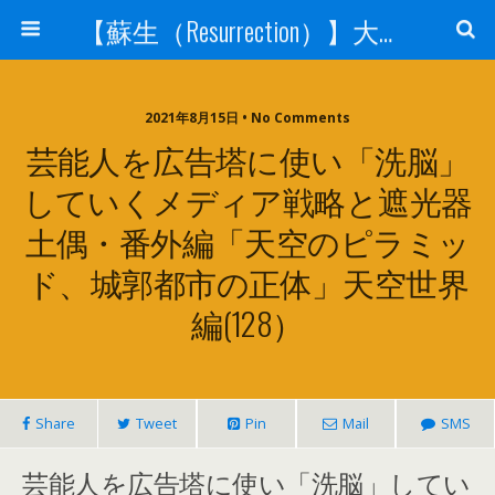
【蘇生（Resurrection）】大宇宙と人体の神秘を紐解く
2021年8月15日 • No Comments
芸能人を広告塔に使い「洗脳」
していくメディア戦略と遮光器
土偶・番外編「天空のピラミッ
ド、城郭都市の正体」天空世界
編(128）
Share
Tweet
Pin
Mail
SMS
芸能人を広告塔に使い「洗脳」してい