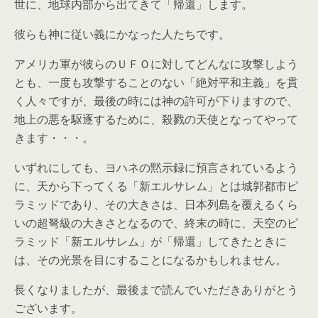
世に、地球内部から出てきて「帰還」します。
彼らも神に従い義にかなった人たちです。
アメリカ軍が彼らのＵＦＯに対してどんなに攻撃しよう
とも、一度も攻撃することのない「絶対平和主義」を貫
く人々ですが、最後の時には神の許可が下りますので、
地上の悪を駆逐するために、殺戮の天使となってやって
きます・・・。
いずれにしても、ヨハネの黙示録に預言されているよう
に、天から下ってくる「新エルサレム」とは城郭都市ピ
ラミッドであり、その大きさは、日本列島を覆えるくら
いの超弩級の大きさとなるので、終末の時に、天空のピ
ラミッド「新エルサレム」が「帰還」してきたときに
は、その光景を目にすることになるかもしれません。
長くなりましたが、最後まで読んでいただきありがとう
ございます。