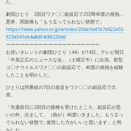
た。
劇団ひとり 2回目ワク〇〇副反応で2日間40度の発熱…
悪寒、関節痛も「もう立ってられない状態で」
https://news.yahoo.co.jp/articles/20da1bd1b7d422e55
923d341e64a8d04c86220dd
ーーーーーーーーーーーーーーーーーーーー
お笑いタレントの劇団ひとり（44）が14日、テレビ朝日
「中居正広のニュースな会」（土曜正午）に出演。新型
コ〇ナウイルスワク〇〇の副反応で、40度の発熱を経験
したことを明かした。
ひとりは同番組の7日の放送をワク〇〇の副反応で欠
席。
「先週前日に2回目の接種を受けたところ、副反応が思
いの外、出まして。（熱が）40度いきました。もう立っ
てられない状態で…覚悟した方がいいと思います」と明
かした。