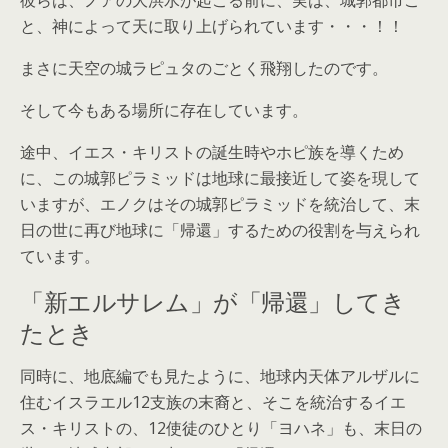
彼らは、ノアの大洪水が起こる前に、実は、城郭都市ご
と、神によって天に取り上げられています・・・！！
まさに天空の城ラピュタのごとく飛翔したのです。
そして今もある場所に存在しています。
途中、イエス・キリストの誕生時やホピ族を導くため
に、この城郭ピラミッドは地球に最接近して姿を現して
いますが、エノクはその城郭ピラミッドを統治して、末
日の世に再び地球に「帰還」するための役割を与えられ
ています。
「新エルサレム」が「帰還」してき
たとき
同時に、地底編でも見たように、地球内天体アルザルに
住むイスラエル12支族の末裔と、そこを統治するイエ
ス・キリストの、12使徒のひとり「ヨハネ」も、末日の