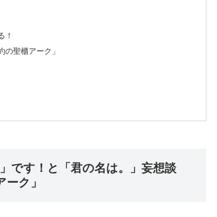
る！
約の聖櫃アーク」
強」です！と「君の名は。」妄想談
アーク」