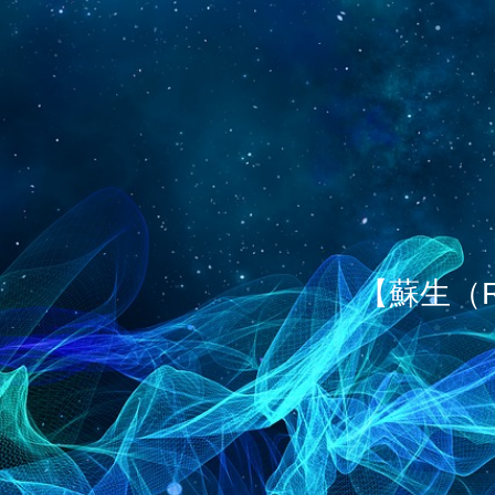
【蘇生（R