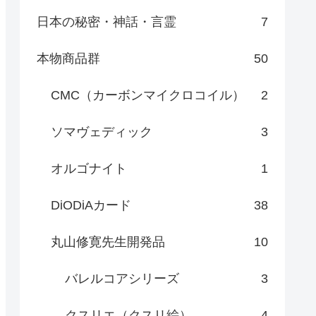
日本の秘密・神話・言霊
7
本物商品群
50
CMC（カーボンマイクロコイル）
2
ソマヴェディック
3
オルゴナイト
1
DiODiAカード
38
丸山修寛先生開発品
10
バレルコアシリーズ
3
クスリエ（クスリ絵）
4