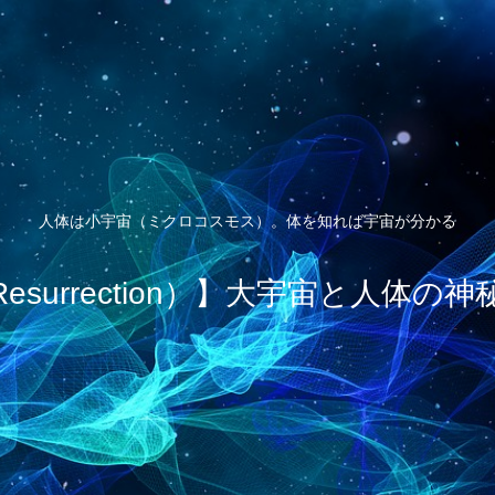
人体は小宇宙（ミクロコスモス）。体を知れば宇宙が分かる
esurrection）】大宇宙と人体の