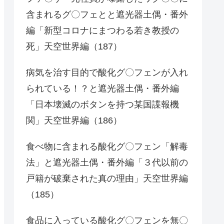
含まれるグ〇フェとと遮光器土偶・番外
編「新型コロナにまつわる若き教授の
死」天空世界編（187）
病気を治す目的で酸化グ〇フェンが入れ
られている！？と遮光器土偶・番外編
「日本壊滅のボタンを持つ某国諜報機
関」天空世界編（186）
食べ物に含まれる酸化グ〇フェン「解毒
法」と遮光器土偶・番外編「３代以前の
戸籍が破棄された真の理由」天空世界編
（185）
食品に入っている酸化グ〇フェンを無〇