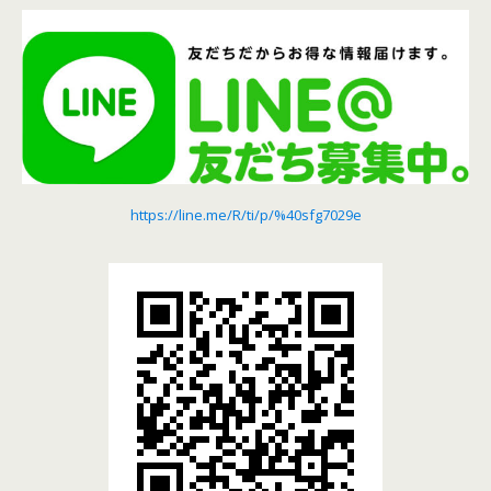
https://line.me/R/ti/p/%40sfg7029e