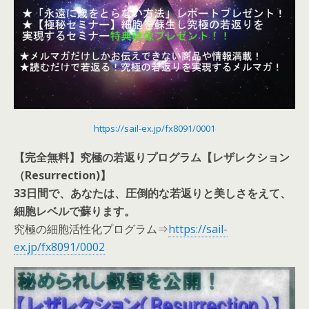
https://sail-ex.jp/fx8091/0001
【完全無料】究極の若返りプログラム【レザレクション
（Resurrection)】
33日間で、あなたは、圧倒的な若返りと美しさをえて、
細胞レベルで蘇ります。
究極の細胞活性化プログラム⇒
https://sail-
ex.jp/fx8091/0002