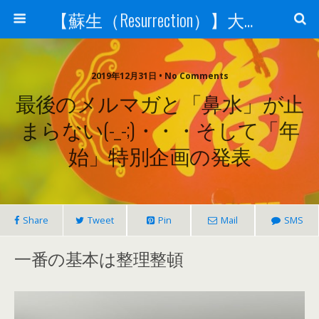
【蘇生（Resurrection）】大宇宙と人体の神秘を紐解く
2019年12月31日 • No Comments
最後のメルマガと「鼻水」が止
まらない(-_-;)・・・そして「年
始」特別企画の発表
Share
Tweet
Pin
Mail
SMS
一番の基本は整理整頓