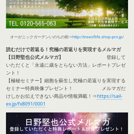
オーがニックガーデンいのちの樹⇒
http://treeoflife.shop-pro.jp/
読むだけで若返る！究極の若返りを実現するメルマガ
【日野堅也公式メルマガ】
登録して
いただくと
「永遠に歳をとらない方法」
レポートプレゼ
ント！
【極秘セミナー】細胞を蘇生し究極の若返りを実現する
セミナー特典映像
プレゼント！ メルマガだ
けしかお伝えできない商品や情報満載！⇒
https://sail-
ex.jp/fx8091/0001