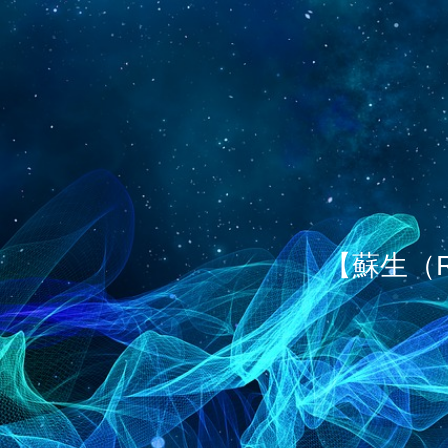
【蘇生（R