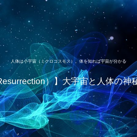
人体は小宇宙（ミクロコスモス）。体を知れば宇宙が分かる
esurrection）】大宇宙と人体の