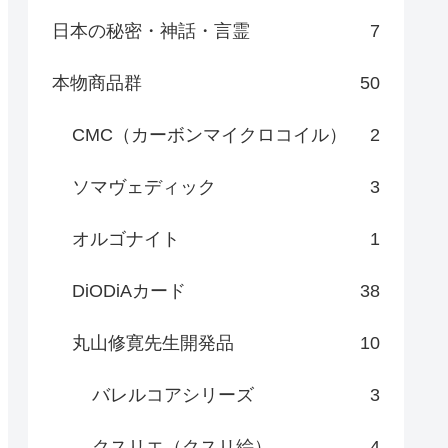
日本の秘密・神話・言霊
7
本物商品群
50
CMC（カーボンマイクロコイル）
2
ソマヴェディック
3
オルゴナイト
1
DiODiAカード
38
丸山修寛先生開発品
10
バレルコアシリーズ
3
クスリエ（クスリ絵）
4