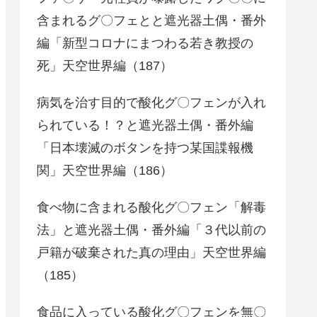
含まれるグ〇フェとと遮光器土偶・番外
編「新型コロナにまつわる若き教授の
死」天空世界編（187）
病気を治す目的で酸化グ〇フェンが入れ
られている！？と遮光器土偶・番外編
「日本壊滅のボタンを持つ某国諜報機
関」天空世界編（186）
食べ物に含まれる酸化グ〇フェン「解毒
法」と遮光器土偶・番外編「３代以前の
戸籍が破棄された真の理由」天空世界編
（185）
食品に入っている酸化グ〇フェンを無〇