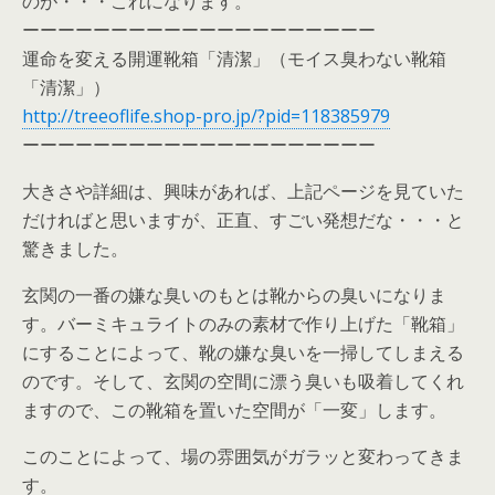
のが・・・これになります。
ーーーーーーーーーーーーーーーーーーーー
運命を変える開運靴箱「清潔」（モイス臭わない靴箱
「清潔」）
http://treeoflife.shop-pro.jp/?pid=118385979
ーーーーーーーーーーーーーーーーーーーー
大きさや詳細は、興味があれば、上記ページを見ていた
だければと思いますが、正直、すごい発想だな・・・と
驚きました。
玄関の一番の嫌な臭いのもとは靴からの臭いになりま
す。バーミキュライトのみの素材で作り上げた「靴箱」
にすることによって、靴の嫌な臭いを一掃してしまえる
のです。そして、玄関の空間に漂う臭いも吸着してくれ
ますので、この靴箱を置いた空間が「一変」します。
このことによって、場の雰囲気がガラッと変わってきま
す。