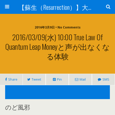
【蘇生（Resurrection）】大宇宙と人体の神秘を紐解く
2016年3月9日 • No Comments
2016/03/09(水) 10:00 True Law Of
Quantum Leap Moneyと声が出なくな
る体験
Share
Tweet
Pin
Mail
SMS
のど風邪