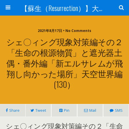
【蘇生（Resurrection）】大宇宙と人体の神秘を紐解く
2021年8月17日 • No Comments
シェ〇ィング現象対策編その２
「生命の根源物質」と遮光器土
偶・番外編「新エルサレムが飛
翔し向かった場所」天空世界編
(130）
Share
Tweet
Pin
Mail
SMS
シェ〇ィング現象対策編その２「生命