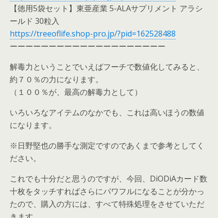
【徳用5袋セット】東亜産業 5-ALAサプリメント アラシ
ールド 30粒入
https://treeoflife.shop-pro.jp/?pid=162528488
ーーーーーーーーーーーーーーーーーーーー
解毒力ということでいえばフーチで数値化してみると、
約７０％の力になります。
（１００％が、最高の解毒力として）
いろいろなアイテムのなかでも、これは高いほうの数値
になります。
※日野堅也の勝手な測定ですのであくまで参考としてく
ださい。
これでも十分だと思うのですが、今回、DiODiAカード数
十枚をタッチすればさらにパワフルになることが分かっ
たので、購入の方には、すべて特殊処理をさせていただ
きます。