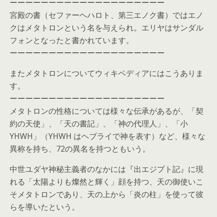
ーーーーーーーーーーーーーーーーーーーー
宮殿の書（セファーヘハロト、第三エノク書）ではエノ
クはメタトロンという名を与えられ。エリヤはサンダル
フォンとなったと書かれています。
ーーーーーーーーーーーーーーーーーーーー
またメタトロンについてウィキペディアにはこうありま
す。
ーーーーーーーーーーーーーーーーーーーー
メタトロンの性格については様々な伝承があるが、「契
約の天使」、「天の書記」、「神の代理人」、「小
YHWH」（YHWH はヘブライで神を表す）など、様々な
異称を持ち、72の異名を持つともいう。
中世ユダヤ神秘主義者のなかには『出エジプト記』に現
れる「太陽よりも燦然と輝く」顔を持つ、天の御使いこ
そメタトロンであり、天の上から「炎の柱」を使って彼
らを導いたという。