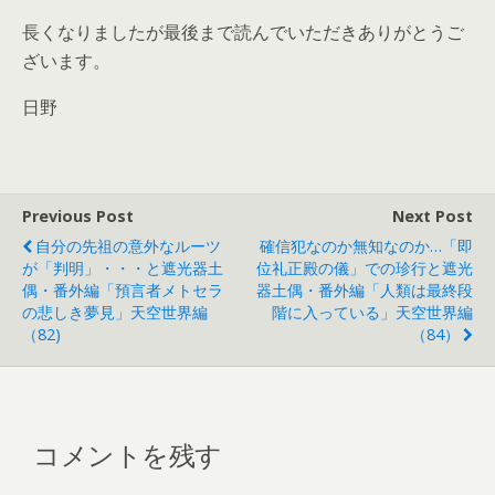
長くなりましたが最後まで読んでいただきありがとうご
ざいます。
日野
Previous Post
Next Post
自分の先祖の意外なルーツ
確信犯なのか無知なのか…「即
が「判明」・・・と遮光器土
位礼正殿の儀」での珍行と遮光
偶・番外編「預言者メトセラ
器土偶・番外編「人類は最終段
の悲しき夢見」天空世界編
階に入っている」天空世界編
（82)
（84）
コメントを残す