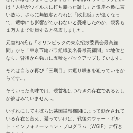
は「人類がウイルスに打ち勝った証し」と傲岸不遜に言
い放ち、さらに無観客となれば「敗北感」が強くなっ
て、選挙にも影響がでかねないと憂慮したのか、観客も
１万人まで動員すると発表しました。
元首相A氏も「オリンピックの東京招致委員会最高顧
問」から「東京五輪パラ組織委名誉最高顧問」の地位と
なり、背後から強力に五輪をバックアップしています。
それは自らが再び「三期目」の返り咲きを狙っているか
らです…。
そういった意味では、現首相はつなぎの存在であるとし
か彼はみていません…。
いずれにしても彼らは某国諜報機関によって動かされて
いる存在と言え、遡っていけば、戦後のウォー・ギル
ト・インフォメーション・プログラム（WGIP）に行き