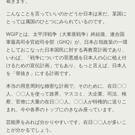
着きます。
こんなことを言っていいのかどうか日本は未だ、某国に
とっては属国のひとつにみられているのです。
WGIPとは、太平洋戦争（大東亜戦争）終結後、連合国
軍最高司令官総司令部（GHQ）が、日本占領政策の一環
としておこなった日本国民に対する再教育計画であり、
いわば、「戦争についての罪悪感を日本人の心に植え付
けるための宣伝計画」でもあり、もっと言えば、日本人
を「骨抜き」にする計画です。
本当の用意周到な緻密な計画で、そのために、在日〇〇
人、〇〇人を使って政界、マスコミ、大企業、司法、検
察、官僚に大量の在日〇〇人、〇〇人が特権的に送りこ
まれ、今や各界のトップにのきなみ座っています。
芸能界をみれば分かりやすいです。在日〇〇人が多いこ
とが分かるでしょう。