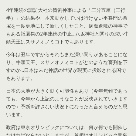
4年連続の諏訪大社の筒粥神事による「三分五厘（三行
半）」の結果や、本来動かしていは行けない平将門の首
塚を一度更地にして新しくしたこと、病魔退散の神事で
もある祇園祭の2年連続の中止…八坂神社と関りの深い牛
頭天王はスサノオノミコトでもあります。
今年は丑年ですからそれもまた深い関りがあることにな
り、牛頭天王、スサノオノミコトがどのような審判を下
すのか…日本は未だ神話の世界が現実に投影される国で
もあります。
日本の大地が大きく動く可能性もあり（今年無難であっ
ても、今年から上記のようなことが反映されていきます
ので）予断を許さない状況下になったと言えるのだと思
います。
政府は東京オリンピックについては、何が何でも開催し
なければならないとしますが、首相はオリンピック開催