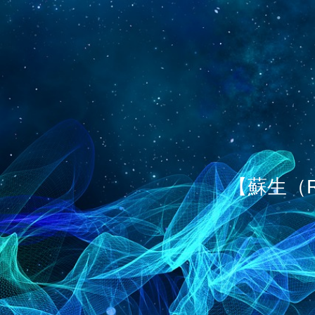
【蘇生（R