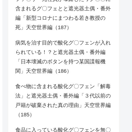
含まれるグ〇フェとと遮光器土偶・番外
編「新型コロナにまつわる若き教授の
死」天空世界編（187）
病気を治す目的で酸化グ〇フェンが入れ
られている！？と遮光器土偶・番外編
「日本壊滅のボタンを持つ某国諜報機
関」天空世界編（186）
食べ物に含まれる酸化グ〇フェン「解毒
法」と遮光器土偶・番外編「３代以前の
戸籍が破棄された真の理由」天空世界編
（185）
食品に入っている酸化グ〇フェンを無〇