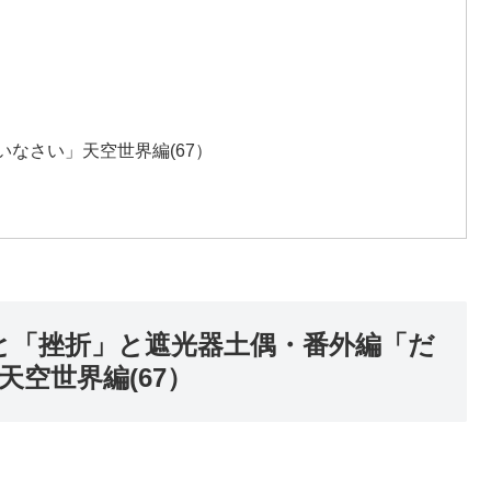
なさい」天空世界編(67）
と「挫折」と遮光器土偶・番外編「だ
空世界編(67）