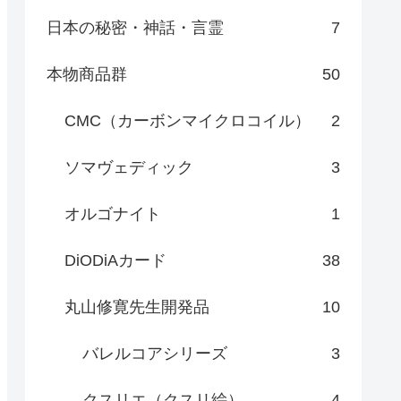
日本の秘密・神話・言霊
7
本物商品群
50
CMC（カーボンマイクロコイル）
2
ソマヴェディック
3
オルゴナイト
1
DiODiAカード
38
丸山修寛先生開発品
10
バレルコアシリーズ
3
クスリエ（クスリ絵）
4