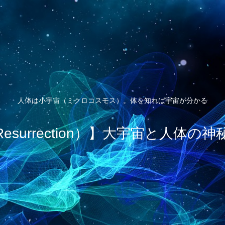
人体は小宇宙（ミクロコスモス）。体を知れば宇宙が分かる
esurrection）】大宇宙と人体の