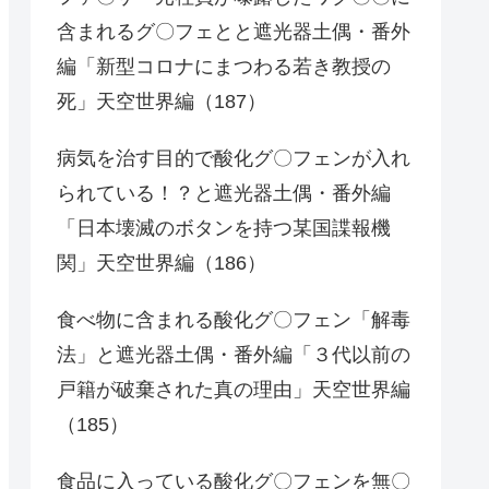
含まれるグ〇フェとと遮光器土偶・番外
編「新型コロナにまつわる若き教授の
死」天空世界編（187）
病気を治す目的で酸化グ〇フェンが入れ
られている！？と遮光器土偶・番外編
「日本壊滅のボタンを持つ某国諜報機
関」天空世界編（186）
食べ物に含まれる酸化グ〇フェン「解毒
法」と遮光器土偶・番外編「３代以前の
戸籍が破棄された真の理由」天空世界編
（185）
食品に入っている酸化グ〇フェンを無〇