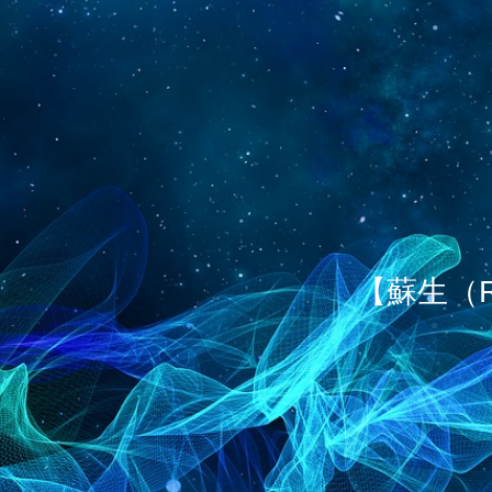
【蘇生（R