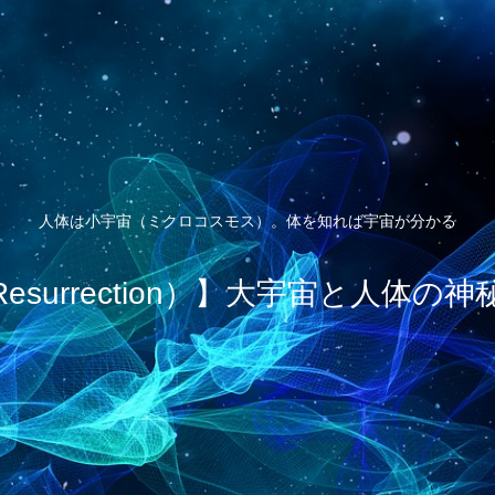
人体は小宇宙（ミクロコスモス）。体を知れば宇宙が分かる
esurrection）】大宇宙と人体の