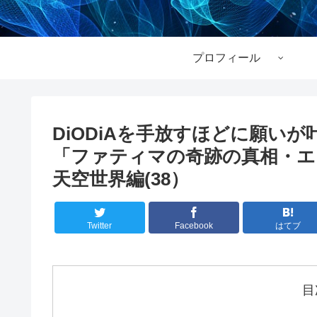
プロフィール
DiODiAを手放すほどに願い
「ファティマの奇跡の真相・エ
天空世界編(38）
Twitter
Facebook
はてブ
目