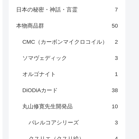
日本の秘密・神話・言霊
7
本物商品群
50
CMC（カーボンマイクロコイル）
2
ソマヴェディック
3
オルゴナイト
1
DiODiAカード
38
丸山修寛先生開発品
10
バレルコアシリーズ
3
クスリエ（クスリ絵）
4