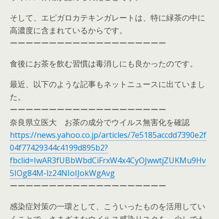
そして、エピガロカテキンガレートは、特に緑茶の中に
高濃度に含まれているからです。
ーーーーーーーーーーーーーーーーーーーー
食後にお茶を飲む習慣は毒消しにも良かったのです。
最近、以下のような記事もネットニュースに出ていまし
た。
ーーーーーーーーーーーーーーーーーーーー
奈良県立医大 お茶の成分でウイルス無害化を確認
https://news.yahoo.co.jp/articles/7e5185accdd7390e2f
04f77429344c4199d895b2?
fbclid=IwAR3fUBbWbdCiFrxW4x4CyOJwwtjZUKMu9Hv
5IOg84M-lz24NIoIJokWgAvg
ーーーーーーーーーーーーーーーーーーーー
感染症対策の一環として、こういったものを活用してい