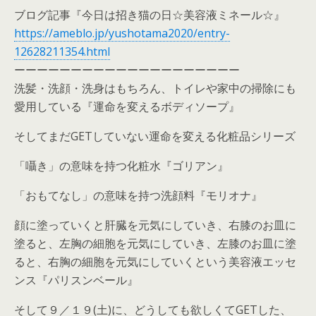
ブログ記事『今日は招き猫の日☆美容液ミネール☆』
https://ameblo.jp/yushotama2020/entry-
12628211354.html
ーーーーーーーーーーーーーーーーーーーー
洗髪・洗顔・洗身はもちろん、トイレや家中の掃除にも
愛用している『運命を変えるボディソープ』
そしてまだGETしていない運命を変える化粧品シリーズ
「囁き」の意味を持つ化粧水『ゴリアン』
「おもてなし」の意味を持つ洗顔料『モリオナ』
顔に塗っていくと肝臓を元気にしていき、右膝のお皿に
塗ると、左胸の細胞を元気にしていき、左膝のお皿に塗
ると、右胸の細胞を元気にしていくという美容液エッセ
ンス『パリスンベール』
そして９／１９(土)に、どうしても欲しくてGETした、