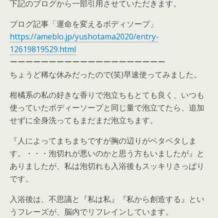
下記のブログから一部引用させていただきます。
ブログ記事「運命を変えるボディソープ」
https://ameblo.jp/yushotama2020/entry-
12619819529.html
ーーーーーーーーーーーーーーーーーーーー
ちょうど稀な休みだったので(笑)早速使ってみました。
柑橘系の私の好きな香りで泡立ちもとても良く、いつも
使っていたボディーソープと同じ量で泡立てたら、追加
せずに全身洗ってもまだまだ泡立ちます。
『人によってまちまちですが胸の辺りがベタベタしま
す。・・・泡切れが悪いのかと思う方もいましたが』と
ありましたが、私は泡切れも入浴後もスッキリさっぱり
です。
入浴後は、不思議と『私は私』『私から創造する』とい
うフレーズが、脳内でリフレインしています。