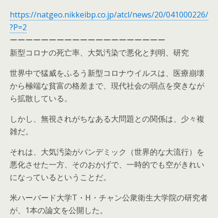
https://natgeo.nikkeibp.co.jp/atcl/news/20/041000226/
?P=2
ーーーーーーーーーーーーーーーーーーーー
新型コロナの死亡率、大気汚染で悪化と判明、研究
世界中で猛威をふるう新型コロナウイルスは、医療崩壊
から極端な貧富の格差まで、現代社会の弱点を突きなが
ら拡散している。
しかし、無視されがちなある大問題との関係は、少々複
雑だ。
それは、大気汚染がパンデミック（世界的な大流行）を
悪化させた一方、そのおかげで、一時的でも空がきれい
になっているということだ。
米ハーバード大学T・H・チャン公衆衛生大学院の研究者
が、1本の論文を公開した。