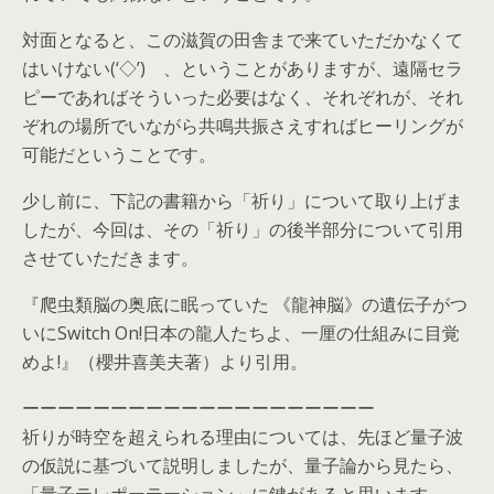
対面となると、この滋賀の田舎まで来ていただかなくて
はいけない(‘◇’)ゞ、ということがありますが、遠隔セラ
ピーであればそういった必要はなく、それぞれが、それ
ぞれの場所でいながら共鳴共振さえすればヒーリングが
可能だということです。
少し前に、下記の書籍から「祈り」について取り上げま
したが、今回は、その「祈り」の後半部分について引用
させていただきます。
『爬虫類脳の奥底に眠っていた 《龍神脳》の遺伝子がつ
いにSwitch On!日本の龍人たちよ、一厘の仕組みに目覚
めよ!』（櫻井喜美夫著）より引用。
ーーーーーーーーーーーーーーーーーーーー
祈りが時空を超えられる理由については、先ほど量子波
の仮説に基づいて説明しましたが、量子論から見たら、