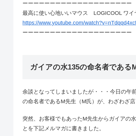
ーーーーーーーーーーーーーーーーーーーー
最高に使い心地いいマウス LOGICOOL ワイ
https://www.youtube.com/watch?v=nTdqqd4xc
ーーーーーーーーーーーーーーーーーーーー
ガイアの水135の命名者である
余談となってしまいましたが・・・今日の午前
の命名者であるM先生（M氏）が、わざわざ
突然、お客様でもあったM先生からガイアの水
とを下記メルマガに書きました。