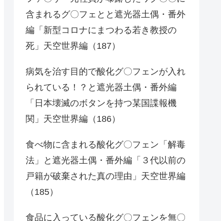
含まれるグ〇フェとと遮光器土偶・番外
編「新型コロナにまつわる若き教授の
死」天空世界編（187）
病気を治す目的で酸化グ〇フェンが入れ
られている！？と遮光器土偶・番外編
「日本壊滅のボタンを持つ某国諜報機
関」天空世界編（186）
食べ物に含まれる酸化グ〇フェン「解毒
法」と遮光器土偶・番外編「３代以前の
戸籍が破棄された真の理由」天空世界編
（185）
食品に入っている酸化グ〇フェンを無〇