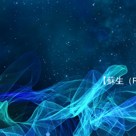
【蘇生（R