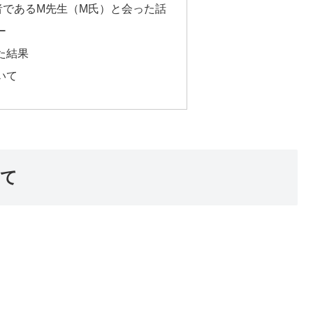
者であるM先生（M氏）と会った話
ー
た結果
いて
いて