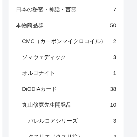
日本の秘密・神話・言霊
7
本物商品群
50
CMC（カーボンマイクロコイル）
2
ソマヴェディック
3
オルゴナイト
1
DiODiAカード
38
丸山修寛先生開発品
10
バレルコアシリーズ
3
クスリエ（クスリ絵）
4