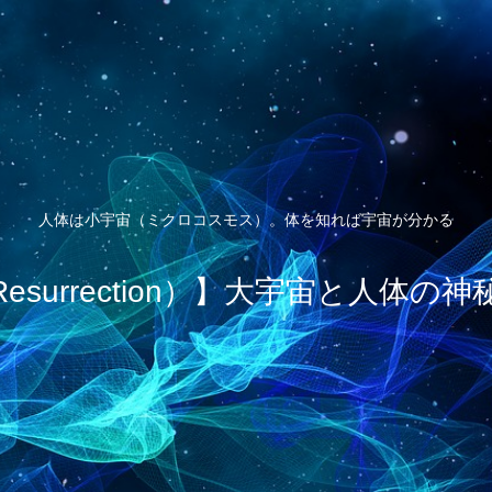
人体は小宇宙（ミクロコスモス）。体を知れば宇宙が分かる
esurrection）】大宇宙と人体の