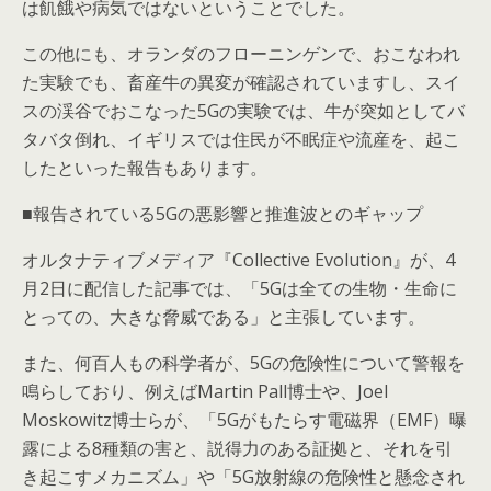
は飢餓や病気ではないということでした。
この他にも、オランダのフローニンゲンで、おこなわれ
た実験でも、畜産牛の異変が確認されていますし、スイ
スの渓谷でおこなった5Gの実験では、牛が突如としてバ
タバタ倒れ、イギリスでは住民が不眠症や流産を、起こ
したといった報告もあります。
■報告されている5Gの悪影響と推進波とのギャップ
オルタナティブメディア『Collective Evolution』が、4
月2日に配信した記事では、「5Gは全ての生物・生命に
とっての、大きな脅威である」と主張しています。
また、何百人もの科学者が、5Gの危険性について警報を
鳴らしており、例えばMartin Pall博士や、Joel
Moskowitz博士らが、「5Gがもたらす電磁界（EMF）曝
露による8種類の害と、説得力のある証拠と、それを引
き起こすメカニズム」や「5G放射線の危険性と懸念され