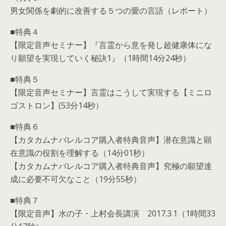
男女関係を劇的に改善する５つの愛の言語（レポート）
■特典４
【限定音声セミナー】『言霊から意を発し超健康体にな
り願望を実現していく秘訣1』（1時間14分24秒）
■特典５
【限定音声セミナー】言霊はこうして実現する【ミニロ
ゴストロン】(53分14秒）
■特典６
【カタカムナバレルコア購入者特典音声】潜在意識と顕
在意識の役割を理解する（14分01秒）
【カタカムナバレルコア購入者特典音声】究極の願望達
成に必要不可欠なこと（19分55秒）
■特典７
【限定音声】水の子・上村会長講演 2017.3.1（1時間33