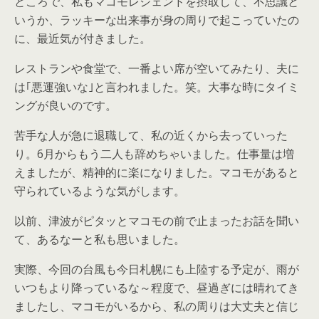
ところで、私もマコモレジェンドを摂取して、不思議と
いうか、ラッキーな出来事が身の周りで起こっていたの
に、最近気が付きました。
レストランや食堂で、一番よい席が空いてみたり、夫に
は｢悪運強いな｣と言われました。笑。大事な時にタイミ
ングが良いのです。
苦手な人が急に退職して、私の近くから去っていった
り。6月からもう二人も辞めちゃいました。仕事量は増
えましたが、精神的に楽になりました。マコモがあると
守られているような気がします。
以前、津波がピタッとマコモの前で止まったお話を聞い
て、あるなーと私も思いました。
実際、今回の台風も今日札幌にも上陸する予定が、雨が
いつもより降っているな～程度で、昼過ぎには晴れてき
ましたし、マコモがいるから、私の周りは大丈夫と信じ