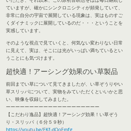
いただき、それ以来、この原初音瞑想をほぼ毎日継続し
ていますが、確かにシンクロニシティが頻発していて、
非常に自分の宇宙で展開している現象は、実はものすご
くダイナミックに展開しているのだ・・・ということを
実感しています。
そのような視点で見ていくと、何気ない変わりない日常
に見えて、実は、そこには光がいっぱい満ちているとい
うことにも気づけます。
超快適！アーシング効果のい草製品
前回までい草について見てきましたが、い草ぞうりやい
草スリッパについて、実物をみていただくといいかと思
い、映像を収録してみました。
ーーーーーーーーーーーーーーーーーーーー
【こだわり逸品】超快適！アーシング効果！い草ぞう
り・スリッパ（６分５９秒）
https://youtu.be/EKf-dOoEmfg