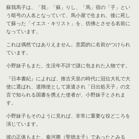
蘇我馬子は、「我」「蘇」りし、「馬」宿の「子」とい
う暗号の人名となっていて、馬小屋で生まれ、後に死し
て蘇った「イエス・キリスト」を、彷彿とさせる名前に
なっています。
これは偶然ではありえません。意図的に名前がつけられ
ています。
小野妹子もまた、生没年不詳で謎に包まれた人物です。
『日本書紀』によれば、推古天皇の時代に冠位大礼で大
使に選ばれ、遣隋使として派遣され「日出処天子」の文
言で知られる国書を携えた使者が、小野妹子とされま
す。
小野妹子もそのように見れば、非常に重要な役どころを
演じています。
彼の正体もまた、秦河勝（聖徳太子）であったとみる