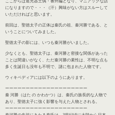
ここからは遮光器土偶・番外編となり、マニアックな話
になりますので・・・（汗）興味がない方はスルーして
いただければと思います。
前回は、聖徳太子の正体は秦氏の祖、秦河勝である、と
いうことについてみました。
聖徳太子の影には、いつも秦河勝がいました。
少なくとも、聖徳太子は、秦河勝と密接な関係があった
ことは間違いがなく、ただ秦河勝の素性は、不明な点も
多く生誕日も没年も不明で、謎に包まれた人物です。
ウィキペディアには以下のようにあります。
ーーーーーーーーーーーーーーーーーーーー
秦 河勝（はた の かわかつ）は、秦氏の族長的な人物で
あり、聖徳太子に強く影響を与えた人物とされる。
ーーーーーーーーーーーーーーーーーーーー
秦河勝の先祖にあたる秦氏は、3世紀頃に大陸から日本