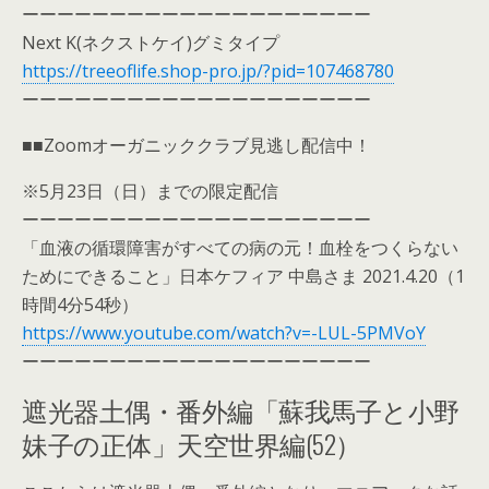
ーーーーーーーーーーーーーーーーーーーー
Next K(ネクストケイ)グミタイプ
https://treeoflife.shop-pro.jp/?pid=107468780
ーーーーーーーーーーーーーーーーーーーー
■■Zoomオーガニッククラブ見逃し配信中！
※5月23日（日）までの限定配信
ーーーーーーーーーーーーーーーーーーーー
「血液の循環障害がすべての病の元！血栓をつくらない
ためにできること」日本ケフィア 中島さま 2021.4.20（1
時間4分54秒）
https://www.youtube.com/watch?v=-LUL-5PMVoY
ーーーーーーーーーーーーーーーーーーーー
遮光器土偶・番外編「蘇我馬子と小野
妹子の正体」天空世界編(52）