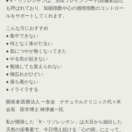
● K・リゾレシチンは、別名ブレインフード(頭脳食品)と
も呼ばれており、知能指数や心の感情指数のコントロー
ルをサポートしてくれます。
こんな方におすすめ
● 集中できない
● 何となく体がだるい
● 肌につやが無くなってきた
● やる気が起きない
● 勉強しても覚えられない
● 物忘れがひどい
● 落ち着かない
● イライラする
開発者:医療法人 一友会 ナチュラルクリニック代々木
会長 医学博士 神津健一氏
私が開発した「K・リゾレシチン」は大豆から抽出した
天然の栄養素で、今日増え続ける「心の病」にとって、