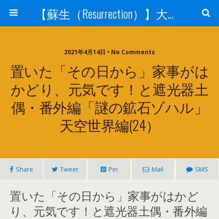
【蘇生（Resurrection）】大宇宙と人体の神秘を紐解く
2021年4月14日 • No Comments
置いた「その日から」家事がは
かどり、元気です！と遮光器土
偶・番外編「謎の鉱石ゾハル」
天空世界編(24）
Share
Tweet
Pin
Mail
SMS
置いた「その日から」家事がはかど
り、元気です！と遮光器土偶・番外編