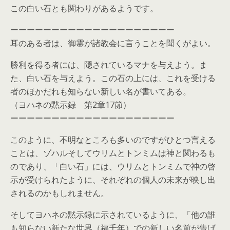
この白い石とも関わりがあるようです。
ーーーーーーーーーーーーーーーーーーーー
耳のある者は、御霊が諸教会に言うことを聞くがよい。
勝利を得る者には、隠されているマナを与えよう。ま
た、白い石を与えよう。この石の上には、これを受ける
者のほかだれも知らない新しい名が書いてある。
（ヨハネの黙示録 第2章17節）
ーーーーーーーーーーーーーーーーーーーー
このように、不明なところも多いのですがひとつ言える
ことは、ゾハルそしてウリムとトンミムは神と関わるも
のであり、「白い石」には、ウリムとトンミムで神の啓
示が受けられたように、それぞれの個人の未来が映し出
されるのかもしれません。
そしてヨハネの黙示録に示されているように、「他の誰
も知らない新たな世界（福千年）での新しい名前が告げ