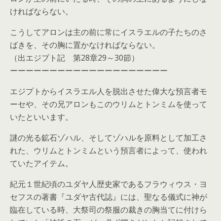
ければならない。
こうしてアロンは主の前に常にイスラエルの子たちのさ
ばきを、その胸に置かなければならない。
（出エジプト記 第28章29～30節）
ーーーーーーーーーーーーーーーーーーーー
エジプトからイスラエル人を脱出させた偉大な預言者モ
ーセや、その兄アロンもこのウリムとトンミムを使って
いたといいます。
謎の光る鉱石ゾハル、そしてゾハルを原料として加工さ
れた、ウリムとトンミムという預言者によって、使われ
ていたアイテム。
紀元１世紀頃のユダヤ人歴史家であるフラウィウス・ヨ
セフスの著書『ユダヤ古代誌』には、聖なる儀式に神が
臨在している時、大祭司の祭服の裁きの胸当てに付けら