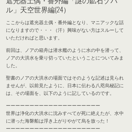
遮光器土偶・番外編「謎の鉱石ゾハ
ル」天空世界編(24）
ここからは遮光器土偶・番外編となり、マニアックな話
になりますので・・・（汗）興味がない方はスルーして
いただければと思います。
前回は、ノアの箱舟は潜水艦のように水の中を潜って、
ノアの大洪水を乗り切っていたということについてみま
した。
聖書のノアの大洪水の場面ではそのような記述は見られ
ませんが、以前見たように、日本に伝わる八咫烏秘記に
は、その場面を、以下のように記しているのです。
ーーーーーーーーーーーーーーーーーーーー
世界は浄化の大洪水に沈みすべてが死に絶えたが、水中
に潜った海磐船は浮き上がりやがて烏を放った！
ーーーーーーーーーーーーーーーーーーーー