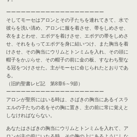
ーーーーーーーーーーーーーーーーーーーー
そしてモーセはアロンとその子たちを連れてきて、水で
彼らを洗い清め、アロンに服を着させ、帯をしめさせ、
衣をまとわせ、エポデを着けさせ、エポデの帯をしめさ
せ、それをもってエポデを身に結いつけ、また胸当を着
けさせ、その胸当にウリムとトンミムを入れ、その頭に
帽子をかぶらせ、その帽子の前に金の板、すなわち聖な
る冠をつけさせた。主がモーセに命じられたとおりであ
る。
（旧約聖書レビ記 第8章6～9節）
ーーーーーーーーーーーーーーーーーーーー
アロンが聖所にはいる時は、さばきの胸当にあるイスラ
エルの子たちの名をその胸に置き、主の前に常に覚えと
しなければならない。
あなたはさばきの胸当にウリムとトンミムを入れて、ア
ロンが主の前にいたる時、その胸の上にあるようにしな