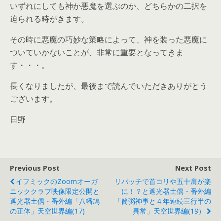
いずれにしても神か悪魔を選ぶのか、どちらかの二択を
迫られる時がきます。
その時に悪魔の巧妙な策略によって、神を装った悪魔に
ついていかないことが、非常に重要となってきま
す・・・。
長くなりましたが、最後まで読んでいただきありがとう
ございます。
日野
Previous Post
Next Post
イフミックのZoomオーガ
リパッチで首コリや五十肩が楽
ニッククラブ映像限定公開と
に！？と遮光器土偶・番外編
遮光器土偶・番外編「八幡鳩
「筒粥神事と４年連続三行半の
の正体」天空世界編(17)
異常」天空世界編(19）