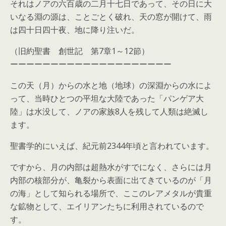
それはノアの六百歳の二月十七日であって、その日に大
いなる淵の源は、ことごとく破れ、天の窓が開けて、雨
は四十日四十夜、地に降り注いだ。
（旧約聖書 創世記 第7章1～12節）
ーーーーーーーーーーーーーーーーーーーー
この天（月）からの水と地（地球）の深淵からの水によ
って、当時ひとつの平坦な大陸であった「パンゲア大
陸」は水没して、ノアの家族8人を残して人類は絶滅し
ます。
聖書学的にいえば、紀元前2344年頃と言われています。
ですから、月の内部は超熱水がすでになく、さらには月
内部の核部分が、亀裂から表面に出てきているのが「月
の海」として知られる場所で、ここのレアメタルが貴重
な鉱物として、エイリアンたちに利用されているので
す。