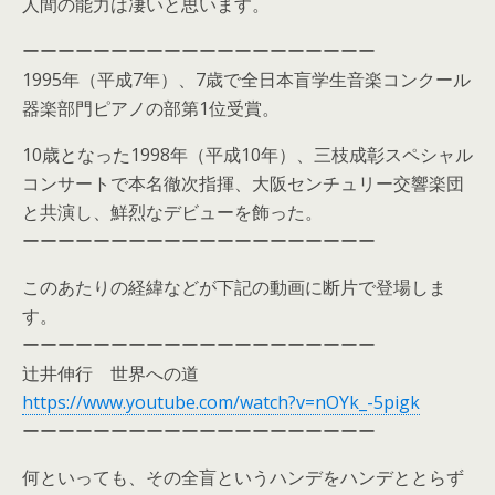
人間の能力は凄いと思います。
ーーーーーーーーーーーーーーーーーーーー
1995年（平成7年）、7歳で全日本盲学生音楽コンクール
器楽部門ピアノの部第1位受賞。
10歳となった1998年（平成10年）、三枝成彰スペシャル
コンサートで本名徹次指揮、大阪センチュリー交響楽団
と共演し、鮮烈なデビューを飾った。
ーーーーーーーーーーーーーーーーーーーー
このあたりの経緯などが下記の動画に断片で登場しま
す。
ーーーーーーーーーーーーーーーーーーーー
辻井伸行 世界への道
https://www.youtube.com/watch?v=nOYk_-5pigk
ーーーーーーーーーーーーーーーーーーーー
何といっても、その全盲というハンデをハンデととらず