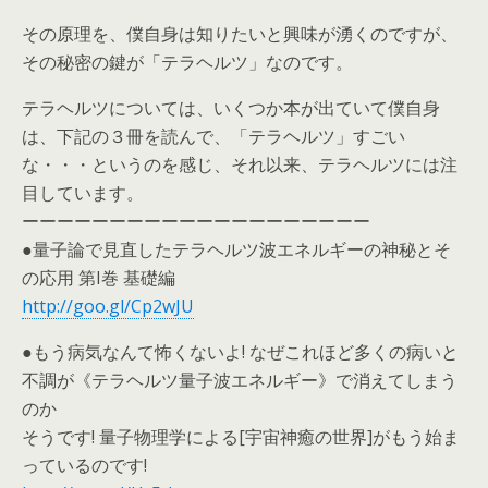
その原理を、僕自身は知りたいと興味が湧くのですが、
その秘密の鍵が「テラヘルツ」なのです。
テラヘルツについては、いくつか本が出ていて僕自身
は、下記の３冊を読んで、「テラヘルツ」すごい
な・・・というのを感じ、それ以来、テラヘルツには注
目しています。
ーーーーーーーーーーーーーーーーーーーー
●量子論で見直したテラヘルツ波エネルギーの神秘とそ
の応用 第I巻 基礎編
http://goo.gl/Cp2wJU
●もう病気なんて怖くないよ! なぜこれほど多くの病いと
不調が《テラヘルツ量子波エネルギー》で消えてしまう
のか
そうです! 量子物理学による[宇宙神癒の世界]がもう始ま
っているのです!