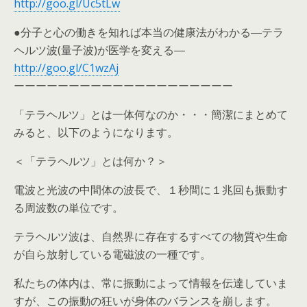
http://goo.gl/Uc5tLw
●分子と心の働きを知れば本当の健康法がわかる―テラ
ヘルツ波(量子波)が医学を変える―
http://goo.gl/C1wzAj
ーーーーーーーーーーーーーーーーーーーー
「テラヘルツ」とは一体何なのか・・・簡潔にまとめて
みると、以下のようになります。
＜「テラヘルツ」とは何か？＞
電波と光波の中間体の波長で、１秒間に１兆回も振動す
る周波数の単位です。
テラヘルツ波は、自然界に存在するすべての物質や生命
が自ら放射している電磁波の一種です。
私たちの体内は、常に振動によって情報を伝達していま
すが、この振動の狂いが身体のバランスを崩します。