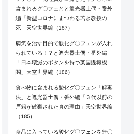
含まれるグ〇フェとと遮光器土偶・番外
編「新型コロナにまつわる若き教授の
死」天空世界編（187）
病気を治す目的で酸化グ〇フェンが入れ
られている！？と遮光器土偶・番外編
「日本壊滅のボタンを持つ某国諜報機
関」天空世界編（186）
食べ物に含まれる酸化グ〇フェン「解毒
法」と遮光器土偶・番外編「３代以前の
戸籍が破棄された真の理由」天空世界編
（185）
食品に入っている酸化グ〇フェンを無〇