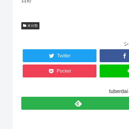
日野
未分類
シ
Twitter
Pocket
tuber