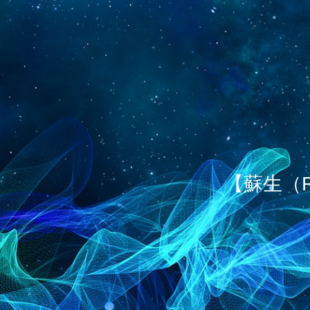
【蘇生（R