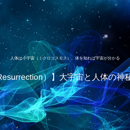
人体は小宇宙（ミクロコスモス）。体を知れば宇宙が分かる
esurrection）】大宇宙と人体の