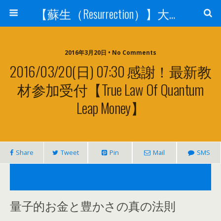
【蘇生（Resurrection）】大宇宙と人体の神秘を紐解く
2016年3月20日 • No Comments
2016/03/20(日) 07:30 感謝！最新教
材参加受付【True Law Of Quantum
Leap Money】
Share
Tweet
Pin
Mail
SMS
量子的お金と豊かさの真の法則