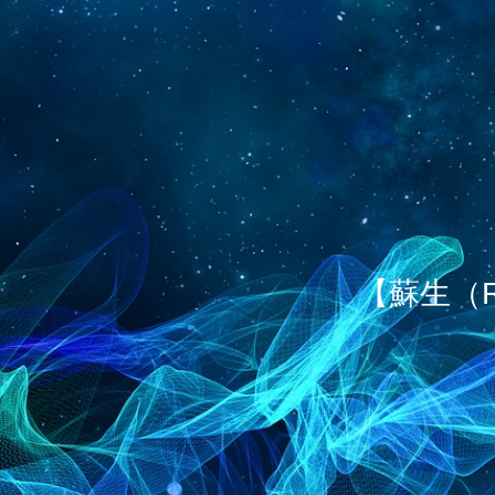
【蘇生（R