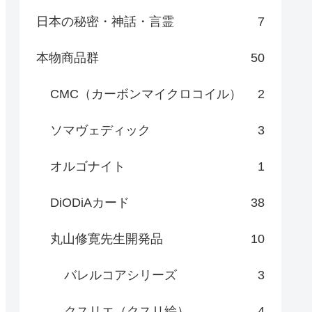
日本の秘密・神話・言霊
7
本物商品群
50
CMC（カーボンマイクロコイル）
2
ソマヴェディック
3
オルゴナイト
1
DiODiAカード
38
丸山修寛先生開発品
10
バレルコアシリーズ
3
クスリエ（クスリ絵）
4