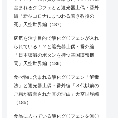
含まれるグ〇フェとと遮光器土偶・番外
編「新型コロナにまつわる若き教授の
死」天空世界編（187）
病気を治す目的で酸化グ〇フェンが入れ
られている！？と遮光器土偶・番外編
「日本壊滅のボタンを持つ某国諜報機
関」天空世界編（186）
食べ物に含まれる酸化グ〇フェン「解毒
法」と遮光器土偶・番外編「３代以前の
戸籍が破棄された真の理由」天空世界編
（185）
食品に入っている酸化グ〇フェンを無〇