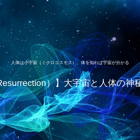
人体は小宇宙（ミクロコスモス）。体を知れば宇宙が分かる
esurrection）】大宇宙と人体の